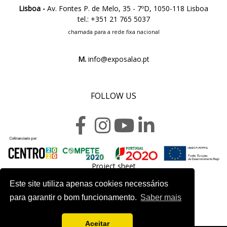
Lisboa -
Av. Fontes P. de Melo, 35 - 7ºD, 1050-118 Lisboa
tel.: +351 21 765 5037
chamada para a rede fixa nacional
M.
info@exposalao.pt
FOLLOW US
Project sheet
Este site utiliza apenas cookies necessários
para garantir o bom funcionamento.
Saber mais
Aceitar