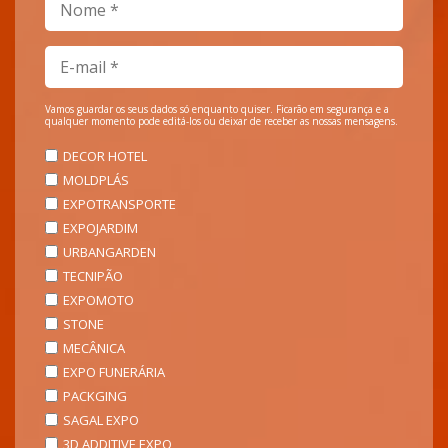
Vamos guardar os seus dados só enquanto quiser. Ficarão em segurança e a
qualquer momento pode editá-los ou deixar de receber as nossas mensagens.
DECOR HOTEL
MOLDPLÁS
EXPOTRANSPORTE
EXPOJARDIM
URBANGARDEN
TECNIPÃO
EXPOMOTO
STONE
MECÂNICA
EXPO FUNERÁRIA
PACKGING
SAGAL EXPO
3D ADDITIVE EXPO