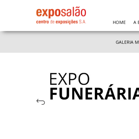
(CURR
HOME
A 
GALERIA M