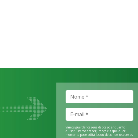
Vamos guardar os seus dados só enquanto
quiser. Ficarão em segurança e a qualquer
momento pode editá-los ou deixar de receber as