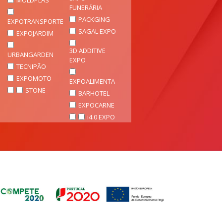
FUNERÁRIA
PACKGING
EXPOTRANSPORTE
SAGAL EXPO
EXPOJARDIM
3D ADDITIVE
URBANGARDEN
EXPO
TECNIPÃO
EXPOMOTO
EXPOALIMENTA
STONE
BARHOTEL
EXPOCARNE
i4.0 EXPO