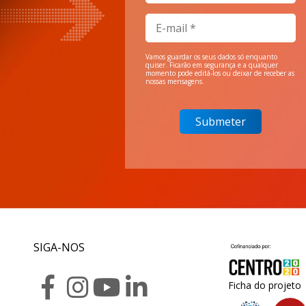
Vamos guardar os seus dados só enquanto
quiser. Ficarão em segurança e a qualquer
momento pode editá-los ou deixar de receber as
nossas mensagens.
SIGA-NOS
Ficha do projeto