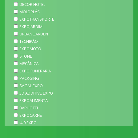
DECOR HOTEL
MOLDPLÁS
EXPOTRANSPORTE
EXPOJARDIM
URBANGARDEN
TECNIPÃO
EXPOMOTO
STONE
MECÂNICA
EXPO FUNERÁRIA
PACKGING
SAGAL EXPO
3D ADDITIVE EXPO
EXPOALIMENTA
BARHOTEL
EXPOCARNE
i4.0 EXPO