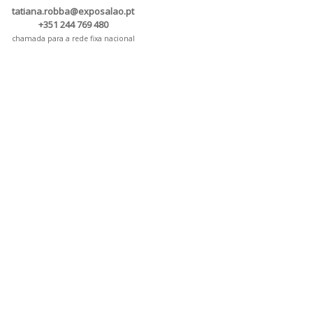
tatiana.robba@exposalao.pt
+351 244 769 480
chamada para a rede fixa nacional