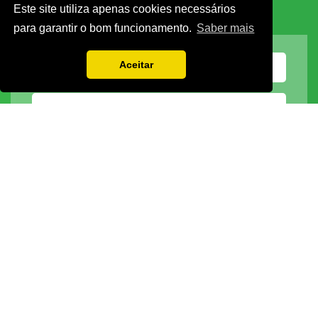
Este site utiliza apenas cookies necessários
para garantir o bom funcionamento.
Saber mais
Aceitar
Vamos guardar os seus dados só enquanto quiser. Ficarão em segurança e a
qualquer momento pode editá-los ou deixar de receber as nossas mensagens.
DECOR HOTEL
MOLDPLÁS
EXPOTRANSPORTE
EXPOJARDIM
URBANGARDEN
TECNIPÃO