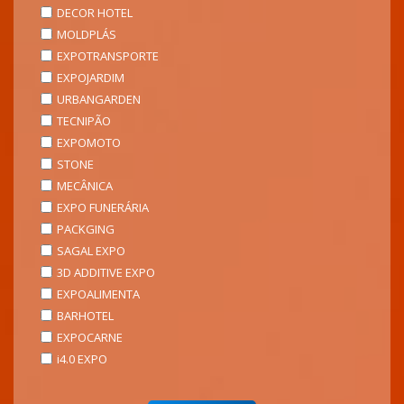
DECOR HOTEL
MOLDPLÁS
EXPOTRANSPORTE
EXPOJARDIM
URBANGARDEN
TECNIPÃO
EXPOMOTO
STONE
MECÂNICA
EXPO FUNERÁRIA
PACKGING
SAGAL EXPO
3D ADDITIVE EXPO
EXPOALIMENTA
BARHOTEL
EXPOCARNE
i4.0 EXPO