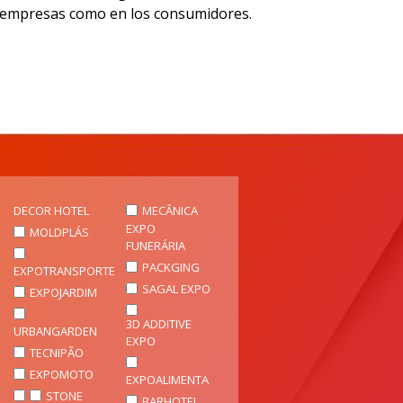
as empresas como en los consumidores.
DECOR HOTEL
MECÂNICA
EXPO
MOLDPLÁS
FUNERÁRIA
PACKGING
EXPOTRANSPORTE
SAGAL EXPO
EXPOJARDIM
3D ADDITIVE
URBANGARDEN
EXPO
TECNIPÃO
EXPOMOTO
EXPOALIMENTA
STONE
BARHOTEL