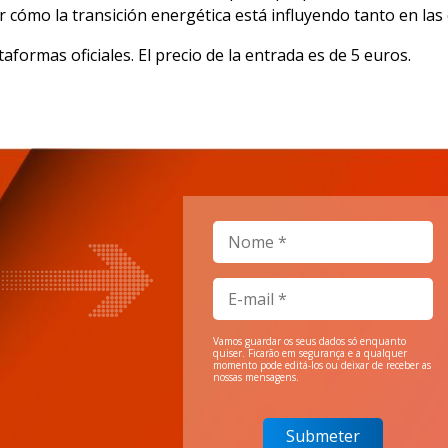
r cómo la transición energética está influyendo tanto en l
aformas oficiales. El precio de la entrada es de 5 euros.
Vamos guardar os seus dados só enquanto
quiser. Ficarão em segurança e a qualquer
momento pode editá-los ou deixar de receber as
nossas mensagens.