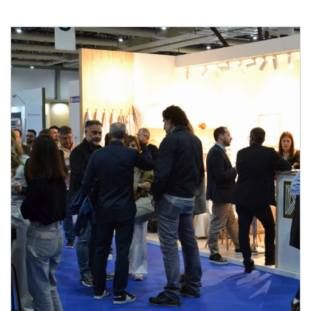
7ª Feria Profesional de Diseño, Construcción,
Decoración, Equipamiento, Productos y Servicios
Hoteleros
Del 24 al 26 de octubre de 2024 - EXPONOR,
Matosinhos, Porto
De jueves a sábado, de 10h a 19h