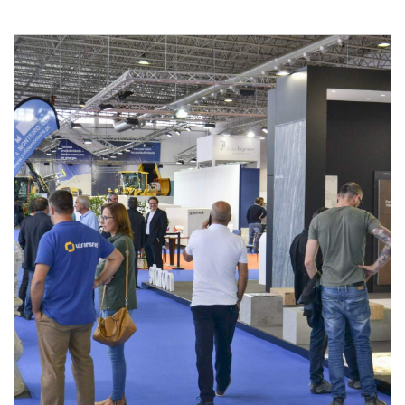
Feria de la Piedra Natural
Suelos y Revestimientos para la Construcción
Máquinas, Herramientas, Accesorios y Tecnologías
para el Vidrio
Del 27 al 29 de marzo de 2025 - EXPONOR, Matosinhos,
Porto
De jueves a sábado, de 10h a 19h