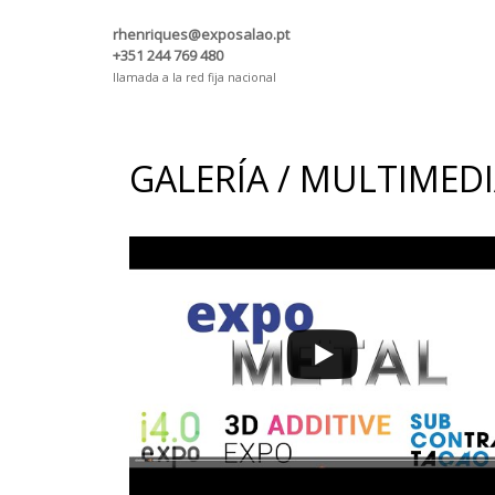
rhenriques@exposalao.pt
+351 244 769 480
llamada a la red fija nacional
GALERÍA / MULTIMED