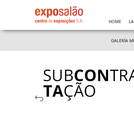
(CURR
HOME
LA
GALERÍA M