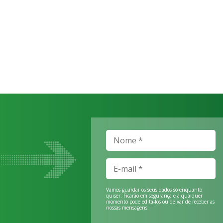
Vamos guardar os seus dados só enquanto
quiser. Ficarão em segurança e a qualquer
momento pode editá-los ou deixar de receber as
nossas mensagens.