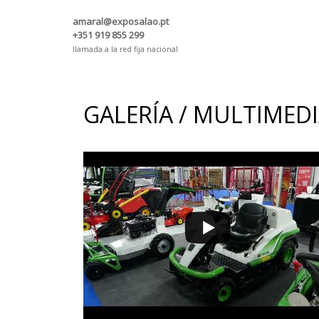
amaral@exposalao.pt
+351 919 855 299
llamada a la red fija nacional
GALERÍA / MULTIMED