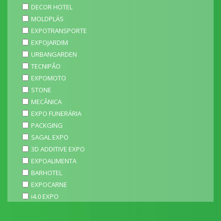
DECOR HOTEL
MOLDPLÁS
EXPOTRANSPORTE
EXPOJARDIM
URBANGARDEN
TECNIPÃO
EXPOMOTO
STONE
MECÂNICA
EXPO FUNERÁRIA
PACKGING
SAGAL EXPO
3D ADDITIVE EXPO
EXPOALIMENTA
BARHOTEL
EXPOCARNE
i4.0 EXPO