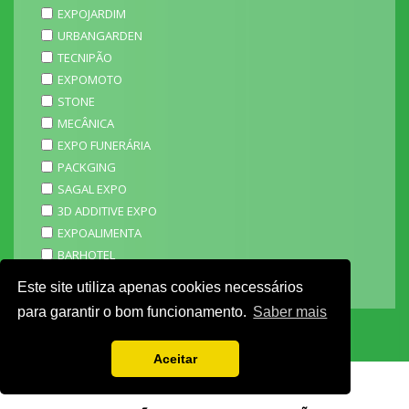
EXPOJARDIM
URBANGARDEN
TECNIPÃO
EXPOMOTO
STONE
MECÂNICA
EXPO FUNERÁRIA
PACKGING
SAGAL EXPO
3D ADDITIVE EXPO
EXPOALIMENTA
BARHOTEL
EXPOCARNE
Este site utiliza apenas cookies necessários
i4.0 EXPO
para garantir o bom funcionamento.
Saber mais
Aceitar