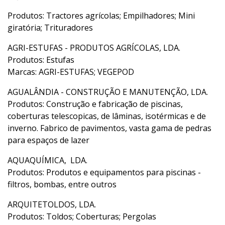
09 a 11 de Março de 2018
Produtos: Tractores agrícolas; Empilhadores; Mini
giratória; Trituradores
Quinta a Sábado - 10h / 20h
AGRI-ESTUFAS - PRODUTOS AGRÍCOLAS, LDA.
Produtos: Estufas
Marcas: AGRI-ESTUFAS; VEGEPOD
AGUALÂNDIA - CONSTRUÇÃO E MANUTENÇÃO, LDA.
Produtos: Construção e fabricação de piscinas,
coberturas telescopicas, de lâminas, isotérmicas e de
inverno. Fabrico de pavimentos, vasta gama de pedras
para espaços de lazer
AQUAQUÍMICA, LDA.
Produtos: Produtos e equipamentos para piscinas -
filtros, bombas, entre outros
ARQUITETOLDOS, LDA.
Produtos: Toldos; Coberturas; Pergolas