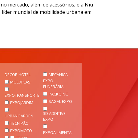
 no mercado, além de acessórios, e a Niu
o líder mundial de mobilidade urbana em
DECOR HOTEL
MECÂNICA
EXPO
MOLDPLÁS
FUNERÁRIA
PACKGING
EXPOTRANSPORTE
SAGAL EXPO
EXPOJARDIM
3D ADDITIVE
URBANGARDEN
EXPO
TECNIPÃO
EXPOMOTO
EXPOALIMENTA