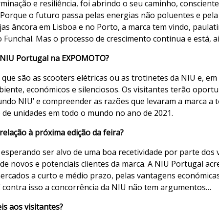
minação e resiliência, foi abrindo o seu caminho, conscien
Porque o futuro passa pelas energias não poluentes e pela m
jas âncora em Lisboa e no Porto, a marca tem vindo, paulat
no Funchal. Mas o processo de crescimento continua e está, 
da NIU Portugal na EXPOMOTO?
que são as scooters elétricas ou as trotinetes da NIU e, em
biente, económicos e silenciosos. Os visitantes terão oport
undo NIU’ e compreender as razões que levaram a marca a tor
o de unidades em todo o mundo no ano de 2021.
elação à próxima edição da feira?
sperando ser alvo de uma boa recetividade por parte dos v
 de novos e potenciais clientes da marca. A NIU Portugal a
mercados a curto e médio prazo, pelas vantagens económicas
 E contra isso a concorrência da NIU não tem argumentos…
is aos visitantes?