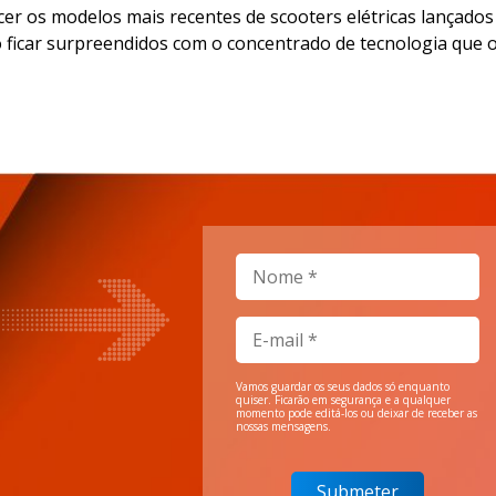
er os modelos mais recentes de scooters elétricas lançados
o ficar surpreendidos com o concentrado de tecnologia que 
Vamos guardar os seus dados só enquanto
quiser. Ficarão em segurança e a qualquer
momento pode editá-los ou deixar de receber as
nossas mensagens.