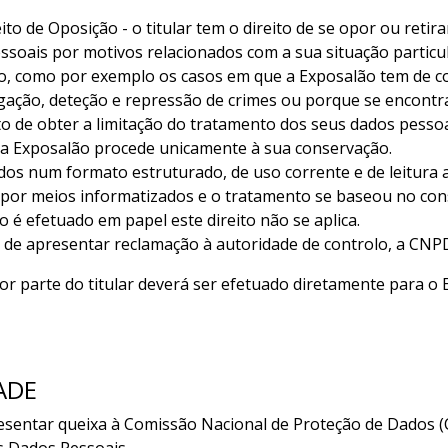
ito de Oposição - o titular tem o direito de se opor ou reti
oais por motivos relacionados com a sua situação particul
o, como por exemplo os casos em que a Exposalão tem de c
igação, deteção e repressão de crimes ou porque se encontr
reito de obter a limitação do tratamento dos seus dados pess
, a Exposalão procede unicamente à sua conservação.
dados num formato estruturado, de uso corrente e de leitura a
 por meios informatizados e o tratamento se baseou no con
 é efetuado em papel este direito não se aplica.
eito de apresentar reclamação à autoridade de controlo, a C
por parte do titular deverá ser efetuado diretamente para 
ADE
resentar queixa à Comissão Nacional de Proteção de Dados 