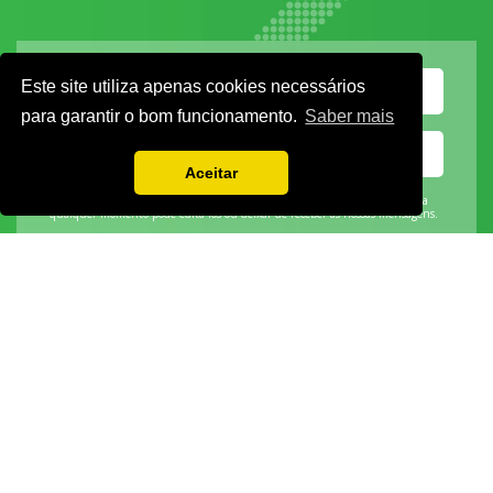
Este site utiliza apenas cookies necessários
para garantir o bom funcionamento.
Saber mais
Aceitar
Vamos guardar os seus dados só enquanto quiser. Ficarão em segurança e a
qualquer momento pode editá-los ou deixar de receber as nossas mensagens.
DECOR HOTEL
MOLDPLÁS
EXPOTRANSPORTE
EXPOJARDIM
URBANGARDEN
TECNIPÃO
EXPOMOTO