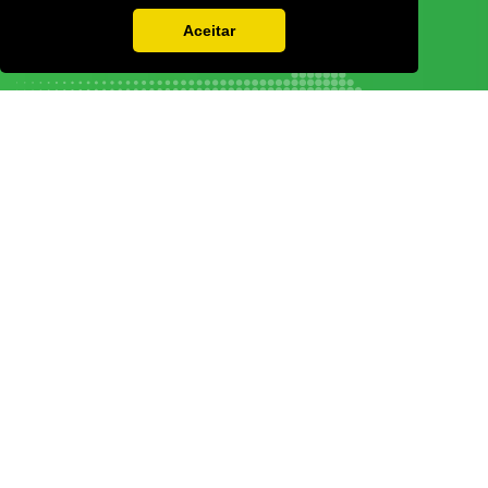
Aceitar
Vamos guardar os seus dados só enquanto quiser. Ficarão em segurança e a
qualquer momento pode editá-los ou deixar de receber as nossas mensagens.
DECOR HOTEL
MOLDPLÁS