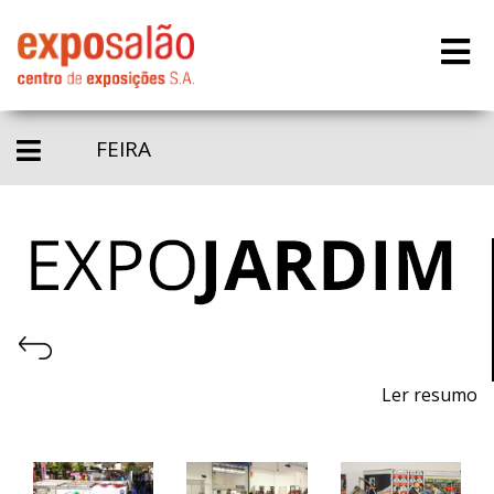
FEIRA
Ler resumo
20ª Feira de plantas, flores, mobiliário urbano e de
jardim, piscinas e acessórios, equipamentos, máquinas
e acessórios