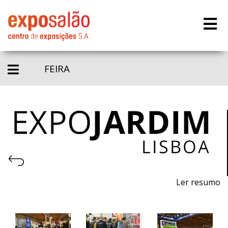
FEIRA
Ler resumo
23ª Feira de máquinas, equipamentos, produtos,
piscinas e acessórios para jardinagem.
7 a 9 de abril de 2022 - FIL - Lisboa