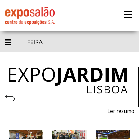
FEIRA
Ler resumo
23ª Feira de máquinas, equipamentos, produtos,
piscinas e acessórios para jardinagem.
7 a 9 de abril de 2022 - FIL - Lisboa