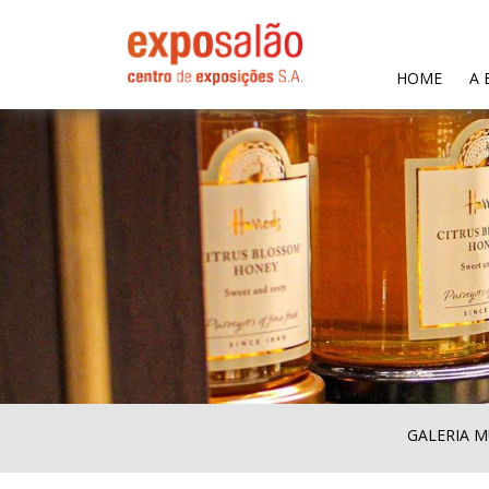
(CURR
HOME
A 
GALERIA M