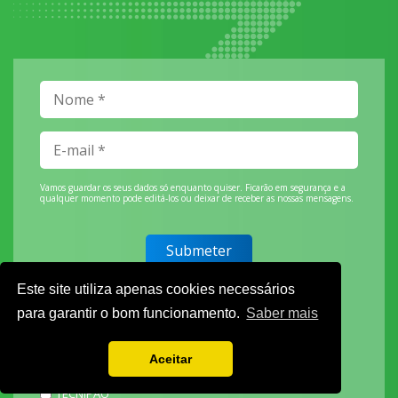
Vamos guardar os seus dados só enquanto quiser. Ficarão em segurança e a
qualquer momento pode editá-los ou deixar de receber as nossas mensagens.
DECOR HOTEL
Este site utiliza apenas cookies necessários
MOLDPLÁS
para garantir o bom funcionamento.
Saber mais
EXPOTRANSPORTE
EXPOJARDIM
Aceitar
URBANGARDEN
TECNIPÃO