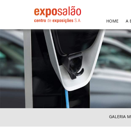
(CURR
HOME
A 
GALERIA M