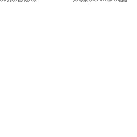
ra a rede fixa nacional
chamada para a rede fixa nacional