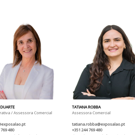
 DUARTE
TATIANA ROBBA
rativa / Assessora Comercial
Assessora Comercial
@exposalao.pt
tatiana.robba@exposalao.pt
 769 480
+351 244 769 480