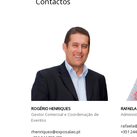
Contactos
ROGÉRIO HENRIQUES
RAFAELA
Gestor Comercial e Coordenação de
Administ
Eventos
rafaela
rhenriques@exposalao.pt
+351 244