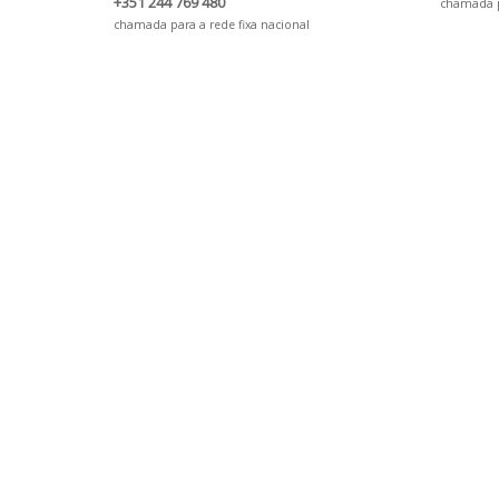
+351 244 769 480
chamada pa
chamada para a rede fixa nacional