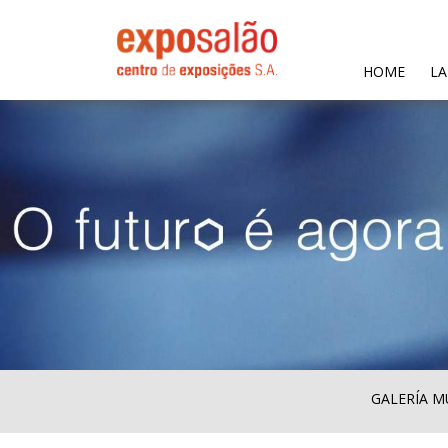
(CURR
HOME
LA
GALERÍA M