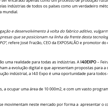
de ser encarado apenas como um processo de produção futuri
elas indústrias de todos os países como um verdadeiro méto
 mundial.
igação e desenvolvimento à volta do fabrico aditivo, vulg
resas que se posicionam na linha da frente desta tecnolog
XPO”
, refere José Frazão, CEO da EXPOSALÃO e promotor do 
ão uma realidade para todas as indústrias. A
I4.0EXPO
– Feir
am a evolução digital e que apresentam propostas para a o
ção indústrial, a I4.0 Expo é uma oportunidade para todos 
, a ocupar uma área de 10 000m2, e com um vasto programa 
 se movimentam neste mercado por forma a apresentar o co