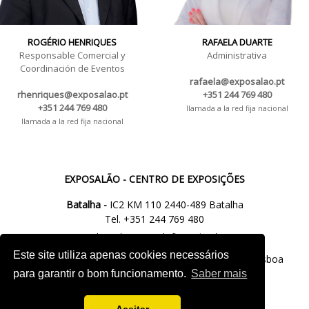
ROGÉRIO HENRIQUES
RAFAELA DUARTE
Responsable Comercial y
Administrativa
Coordinación de Eventos
rafaela@exposalao.pt
rhenriques@exposalao.pt
+351 244 769 480
+351 244 769 480
llamada a la red fija nacional
llamada a la red fija nacional
EXPOSALÃO - CENTRO DE EXPOSIÇÕES
Batalha -
IC2 KM 110 2440-489 Batalha
Tel. +351 244 769 480
chamada para a rede fixa nacional
Este site utiliza apenas cookies necessários
Lisboa -
Av. Fontes P. de Melo, 35 - 7ºD, 1050-118 Lisboa
tel.: +351 21 765 5037
para garantir o bom funcionamento.
Saber mais
chamada para a rede fixa nacional