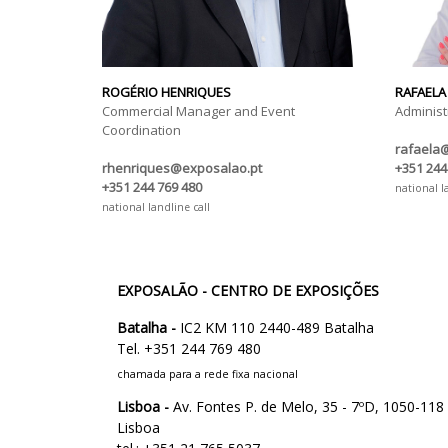
ROGÉRIO HENRIQUES
RAFAELA
Commercial Manager and Event
Administ
Coordination
rafaela
rhenriques@exposalao.pt
+351 244
+351 244 769 480
national l
national landline call
EXPOSALÃO - CENTRO DE EXPOSIÇÕES
Batalha -
IC2 KM 110 2440-489 Batalha
Tel. +351 244 769 480
chamada para a rede fixa nacional
Lisboa -
Av. Fontes P. de Melo, 35 - 7ºD, 1050-118
Lisboa