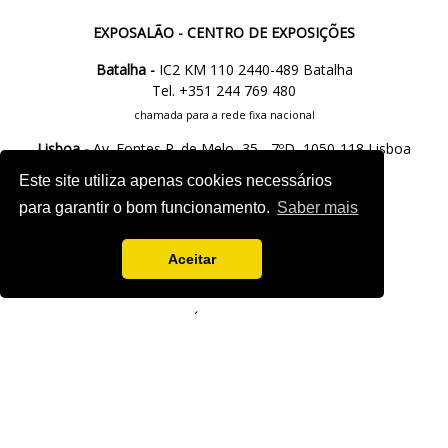
EXPOSALÃO - CENTRO DE EXPOSIÇÕES
Batalha -
IC2 KM 110 2440-489 Batalha
Tel. +351 244 769 480
chamada para a rede fixa nacional
Lisboa -
Av. Fontes P. de Melo, 35 - 7ºD, 1050-118 Lisboa
tel.: +351 21 765 5037
Este site utiliza apenas cookies necessários
chamada para a rede fixa nacional
para garantir o bom funcionamento.
Saber mais
M.
info@exposalao.pt
Aceitar
SÍGUENOS