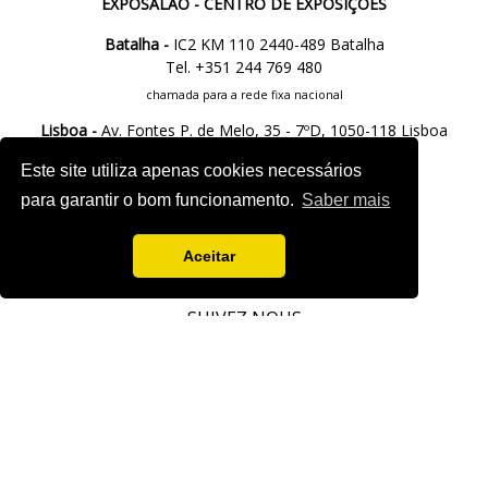
EXPOSALÃO - CENTRO DE EXPOSIÇÕES
Batalha -
IC2 KM 110 2440-489 Batalha
Tel. +351 244 769 480
chamada para a rede fixa nacional
Lisboa -
Av. Fontes P. de Melo, 35 - 7ºD, 1050-118 Lisboa
tel.: +351 21 765 5037
Este site utiliza apenas cookies necessários
chamada para a rede fixa nacional
para garantir o bom funcionamento.
Saber mais
M.
info@exposalao.pt
Aceitar
SUIVEZ NOUS
Fiche projet