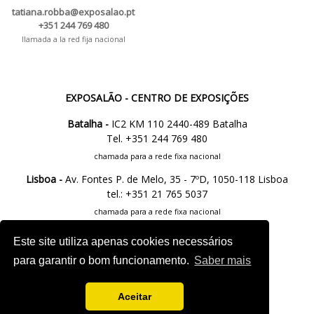
tatiana.robba@exposalao.pt
+351 244 769 480
llamada a la red fija nacional
EXPOSALÃO - CENTRO DE EXPOSIÇÕES
Batalha -
IC2 KM 110 2440-489 Batalha
Tel. +351 244 769 480
chamada para a rede fixa nacional
Lisboa -
Av. Fontes P. de Melo, 35 - 7ºD, 1050-118 Lisboa
tel.: +351 21 765 5037
chamada para a rede fixa nacional
Este site utiliza apenas cookies necessários
M.
info@exposalao.pt
para garantir o bom funcionamento.
Saber mais
Aceitar
SÍGUENOS