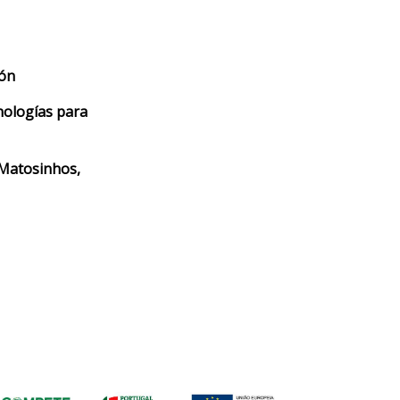
ión
nologías para
 Matosinhos,