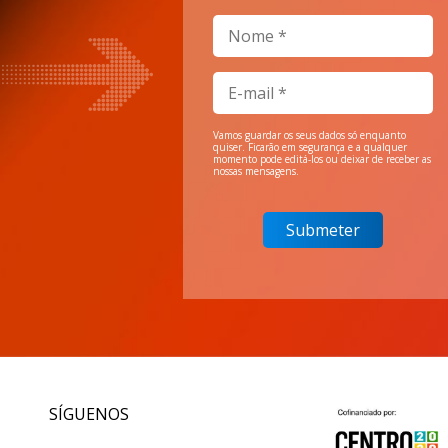
Vamos guardar os seus dados só enquanto
quiser. Ficarão em segurança e a qualquer
momento pode editá-los ou deixar de receber as
nossas mensagens.
SÍGUENOS