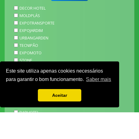
DECOR HOTEL
MOLDPLÁS
EXPOTRANSPORTE
EXPOJARDIM
URBANGARDEN
TECNIPÃO
EXPOMOTO
STONE
MECÂNICA
Este site utiliza apenas cookies necessários
EXPO FUNERÁRIA
para garantir o bom funcionamento.
Saber mais
PACKGING
SAGAL EXPO
Aceitar
3D ADDITIVE EXPO
EXPOALIMENTA
BARHOTEL
EXPOCARNE
i4.0 EXPO