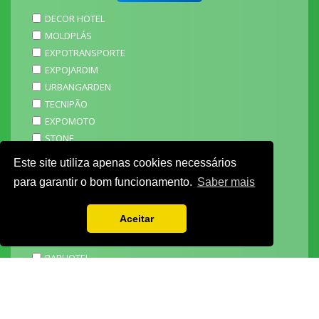
DECOR HOTEL
MOLDPLÁS
EXPOTRANSPORTE
EXPOJARDIM
URBANGARDEN
TECNIPÃO
EXPOMOTO
STONE
MECÂNICA
Este site utiliza apenas cookies necessários
EXPO FUNERÁRIA
para garantir o bom funcionamento.
Saber mais
PACKGING
SAGAL EXPO
Aceitar
3D ADDITIVE EXPO
EXPOALIMENTA
BARHOTEL
EXPOCARNE
i4.0 EXPO