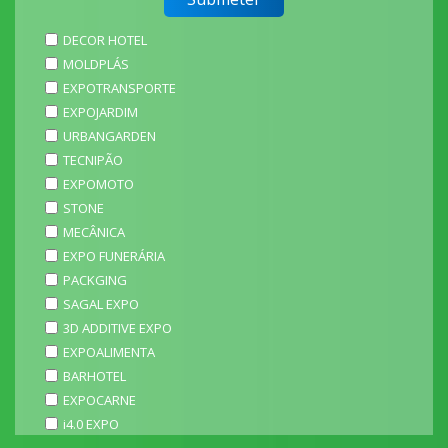
DECOR HOTEL
MOLDPLÁS
EXPOTRANSPORTE
EXPOJARDIM
URBANGARDEN
TECNIPÃO
EXPOMOTO
STONE
MECÂNICA
EXPO FUNERÁRIA
PACKGING
SAGAL EXPO
3D ADDITIVE EXPO
EXPOALIMENTA
BARHOTEL
EXPOCARNE
i4.0 EXPO