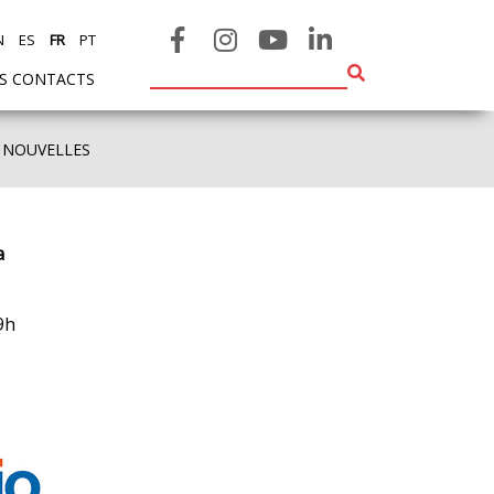
N
ES
FR
PT
ES CONTACTS
 NOUVELLES
a
9h