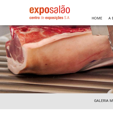
(CURR
HOME
A 
GALERIA M