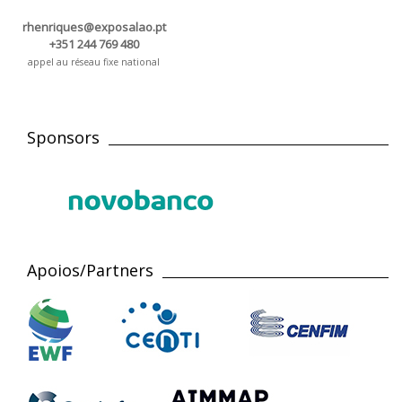
rhenriques@exposalao.pt
+351 244 769 480
appel au réseau fixe national
Sponsors
Apoios/Partners