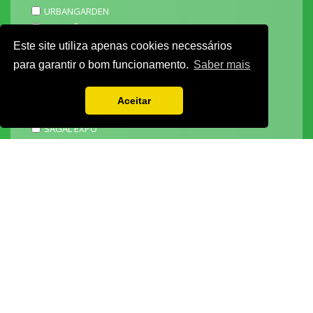
URBANGARDEN
TECNIPÃO
EXPOMOTO
Este site utiliza apenas cookies necessários
STONE
para garantir o bom funcionamento.
Saber mais
MECÂNICA
EXPO FUNERÁRIA
Aceitar
PACKGING
SAGAL EXPO
3D ADDITIVE EXPO
EXPOALIMENTA
BARHOTEL
EXPOCARNE
i4.0 EXPO
EXPOSALÃO - CENTRO DE EXPOSIÇÕES