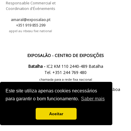
Responsable Commercial et
Coordination d'Événements
amaral@exposalao.pt
+351 919 855 299
appel au réseau fixe national
EXPOSALÃO - CENTRO DE EXPOSIÇÕES
Batalha -
IC2 KM 110 2440-489 Batalha
Tel. +351 244 769 480
chamada para a rede fixa nacional
Lisboa -
Av. Fontes P. de Melo, 35 - 7ºD, 1050-118 Lisboa
Este site utiliza apenas cookies necessários
tel.: +351 21 765 5037
para garantir o bom funcionamento.
Saber mais
chamada para a rede fixa nacional
Aceitar
M.
info@exposalao.pt