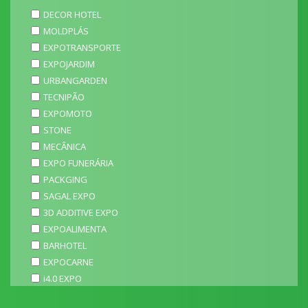
DECOR HOTEL
MOLDPLÁS
EXPOTRANSPORTE
EXPOJARDIM
URBANGARDEN
TECNIPÃO
EXPOMOTO
STONE
MECÂNICA
EXPO FUNERÁRIA
PACKGING
SAGAL EXPO
3D ADDITIVE EXPO
EXPOALIMENTA
BARHOTEL
EXPOCARNE
i4.0 EXPO