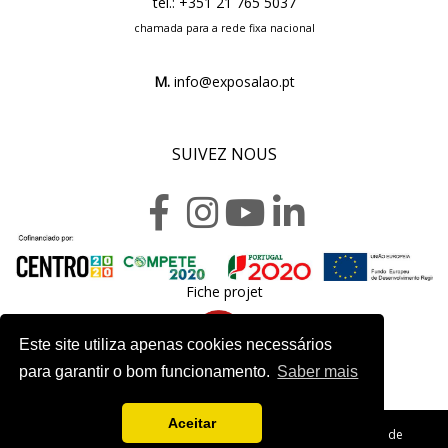
tel.: +351 21 765 5037
chamada para a rede fixa nacional
M.
info@exposalao.pt
SUIVEZ NOUS
Fiche projet
Este site utiliza apenas cookies necessários
para garantir o bom funcionamento.
Saber mais
Aceitar
Copyright 2020. Exposalão - Tous droits réservés -
Politique de