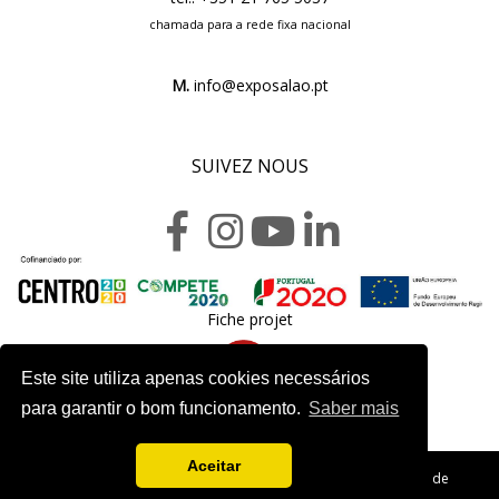
chamada para a rede fixa nacional
M.
info@exposalao.pt
SUIVEZ NOUS
Fiche projet
Este site utiliza apenas cookies necessários
para garantir o bom funcionamento.
Saber mais
Aceitar
Copyright 2020. Exposalão - Tous droits réservés -
Politique de
Confidentialité