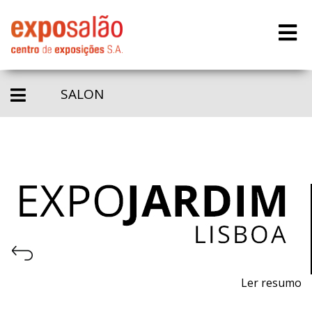
SALON
Ler resumo
23e Salon des machines, équipements, produits,