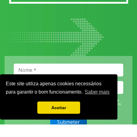
Este site utiliza apenas cookies necessários
para garantir o bom funcionamento.
Saber mais
Vamos guardar os seus dados só enquanto quiser. Ficarão em segurança e a
qualquer momento pode editá-los ou deixar de receber as nossas mensagens.
Aceitar
DECOR HOTEL