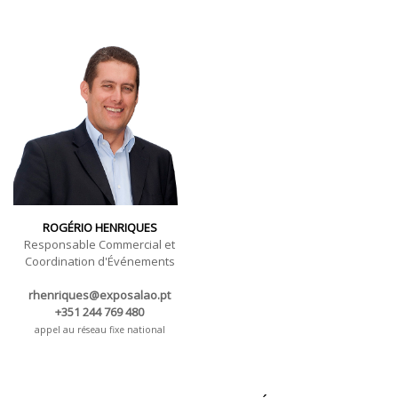
Exposition des processus et équipements de
production.
Du 2 au 4 novembre 2023 - EXPOSALÃO - Batalha
Du jeudi au samedi - 10 h / 19 h
ROGÉRIO HENRIQUES
Responsable Commercial et
Coordination d'Événements
rhenriques@exposalao.pt
+351 244 769 480
appel au réseau fixe national