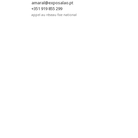
amaral@exposalao.pt
+351 919 855 299
appel au réseau fixe national