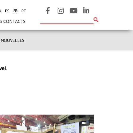
N
ES
FR
PT
ES CONTACTS
 NOUVELLES
el.