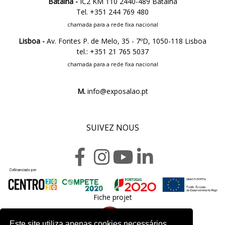
Batalha -
IC2 KM 110 2440-489 Batalha
Tel. +351 244 769 480
chamada para a rede fixa nacional
Lisboa -
Av. Fontes P. de Melo, 35 - 7ºD, 1050-118 Lisboa
tel.: +351 21 765 5037
chamada para a rede fixa nacional
M.
info@exposalao.pt
SUIVEZ NOUS
Fiche projet
Este site utiliza apenas cookies necessários