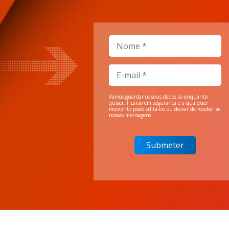
Vamos guardar os seus dados só enquanto
quiser. Ficarão em segurança e a qualquer
momento pode editá-los ou deixar de receber as
nossas mensagens.