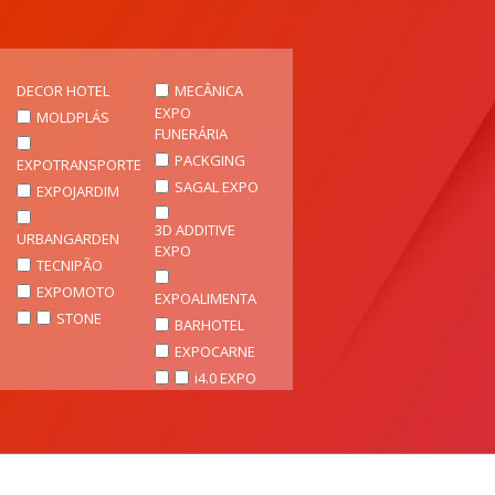
DECOR HOTEL
MECÂNICA
EXPO
MOLDPLÁS
FUNERÁRIA
PACKGING
EXPOTRANSPORTE
SAGAL EXPO
EXPOJARDIM
3D ADDITIVE
URBANGARDEN
EXPO
TECNIPÃO
EXPOMOTO
EXPOALIMENTA
STONE
BARHOTEL
EXPOCARNE
i4.0 EXPO