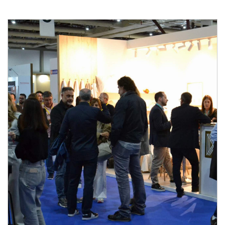
7e Salon Professionnel de la Conception, de la
Construction, de la Décoration, de l'Équipement, des
Produits et des Services Hôteliers
Du 24 au 26 octobre 2024 - EXPONOR, Matosinhos,
Porto
Du jeudi au samedi, de 10h à 19h